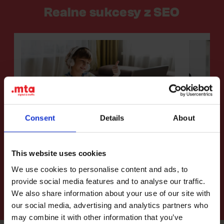
Realne sukcesy z SEO
Consent
Details
About
SEO
EDU
SEO
T
Jak pomogliśmy wprowadzić Novakid,
Jak zwięk
This website uses cookies
szkołę języka angielskiego online dla
dla softw
dzieci, na dziewięć rynków?
We use cookies to personalise content and ads, to
Zobacz więcej
Zobacz wi
provide social media features and to analyse our traffic.
We also share information about your use of our site with
our social media, advertising and analytics partners who
may combine it with other information that you’ve