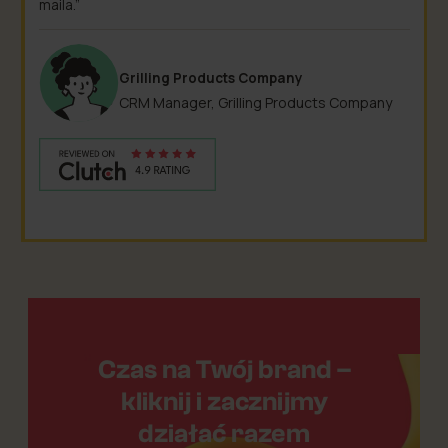
maila.”
Grilling Products Company
CRM Manager, Grilling Products Company
Czas na Twój brand –
kliknij i zacznijmy
działać razem