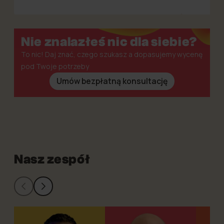
Nie znalazłeś nic dla siebie?
To nic! Daj znać, czego szukasz a dopasujemy wycenę
pod Twoje potrzeby
Umów bezpłatną konsultację
Nasz zespół