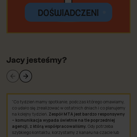
Jacy jesteśmy?
Wróć do poprzedniego widoku
Przewiń do następnego widok
“Co tydzień mamy spotkanie, podczas którego omawiamy,
“
Nigd
co udało się zrealizować w ostatnich dniach i co planujemy
świet
na kolejny tydzień.
Zespół MTA jest bardzo responsywny
dostę
– komunikacja wypada świetnie na tle poprzedniej
błyska
agencji, z którą współpracowaliśmy.
Gdy potrzeba
zastą
szybkiego kontaktu, korzystamy z kanału na czacie lub