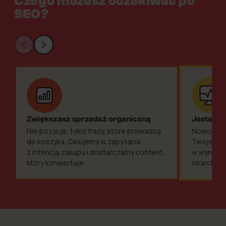
Czego możesz oczekiwać po
SEO?
Zwiększasz sprzedaż organiczną
Jesteś w
Nie pozycje, tylko frazy, które prowadzą
Nowoczesn
do koszyka. Celujemy w zapytania
Twoje tre
z intencją zakupu i dostarczamy content,
w wynikac
który konwertuje.
search.