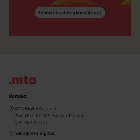
Umów bezpłatną konsultację
Stopka
Kontakt
MTA Digital Sp. z o.o.
Prusa 6/3, 60-819 Poznan, Poland
NIP: 7831727441
hello@mta.digital