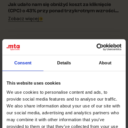
01-07-2025
Jak udało nam się obniżyć koszt za kliknięcie
(CPC) o 43% przy ponad trzykrotnym wzroście
zasięgu kampanii dla Bergman w branży
Zobacz więcej
optycznej?
Stopka
Consent
Details
About
Kontakt
This website uses cookies
MTA Digital Sp. z o.o.
We use cookies to personalise content and ads, to
Prusa 6/3, 60-819 Poznan, Poland
provide social media features and to analyse our traffic.
NIP: 7831727441
We also share information about your use of our site with
hello@mta.digital
our social media, advertising and analytics partners who
may combine it with other information that you’ve
+48 731 083 540
provided to them or that they’ve collected from your use