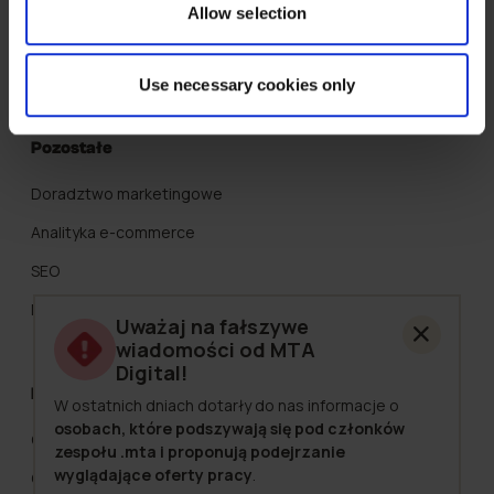
Allow selection
Strategia Kreatywna
UGC
Use necessary cookies only
Pozostałe
Doradztwo marketingowe
Analityka e-commerce
SEO
Marketing Automation
Uważaj na fałszywe
wiadomości od MTA
Digital!
MTA Digital
W ostatnich dniach dotarły do nas informacje o
osobach, które podszywają się pod członków
O nas
zespołu .mta i proponują podejrzanie
wyglądające oferty pracy
.
Cennik