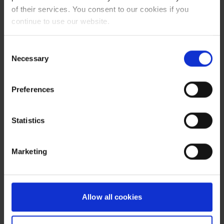
Polityka prywatności
of their services. You consent to our cookies if you
continue to use our website.
Procedura zgłaszania naruszeń
Consent
Necessary
Selection
Ruch płatny
Preferences
Google Ads
Statistics
Meta Ads
TikTok Ads
Marketing
Pinterest Ads
Programmatic
Allow all cookies
Creatives