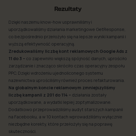
Rezultaty
Dzięki naszemu know-how usprawniliśmy i
uporządkowaliśmy działania marketingowe GetResponse,
co bezpośrednio przełożyło się na lepsze wyniki kampanii i
wyższą efektywność operacyjną.
Zredukowaliśmy liczbę kont reklamowych Google Ads z
11 do 3 –
co zapewniło większą spójność danych, uprościło
zarządzanie i znacząco skróciło czas operacyjny zespołu
PPC. Dzięki wdrożeniu ujednoliconego systemu
nazewnictwa uprościliśmy również proces refakturowania.
Na globalnym koncie reklamowym zmniejszyliśmy
liczbę kampanii z 201 do 114 –
działania zostały
uporządkowane, a wydatki lepiej zoptymalizowane.
Dodatkowo przeprowadziliśmy audyt starszych kampanii
na Facebooku, a w 10 kontach wprowadziliśmy wyłącznie
niezbędne korekty, które przełożyły się na poprawę
skuteczności.