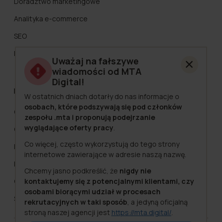
Doradztwo marketingowe
Analityka e-commerce
SEO
Marketing Automation
Uważaj na fałszywe
wiadomości od MTA
Digital!
MTA Digital
W ostatnich dniach dotarły do nas informacje o
osobach, które podszywają się pod członków
O nas
zespołu .mta i proponują podejrzanie
wyglądające oferty pracy
.
Cennik
Co więcej, często wykorzystują do tego strony
Kariera
internetowe zawierające w adresie naszą nazwę.
Klienci
Chcemy jasno podkreślić, że
nigdy nie
kontaktujemy się z potencjalnymi klientami, czy
Case Studies
osobami biorącymi udział w procesach
Strefa wiedzy
rekrutacyjnych w taki sposób
, a jedyną oficjalną
stroną naszej agencji jest
https://mta.digital/
.