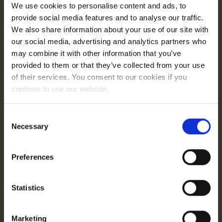
We use cookies to personalise content and ads, to
według poziomu tCPA (czyli docelowego kosztu
provide social media features and to analyse our traffic.
pozyskania klienta) oraz funkcji (stanowisk użytkowników).
We also share information about your use of our site with
Po dokładnej analizie danych biznesowych klienta
our social media, advertising and analytics partners who
zrezygnowaliśmy z wcześniejszego schematu kampanii
may combine it with other information that you’ve
non-brand, który opierał się głównie na podziale
provided to them or that they’ve collected from your use
geograficznym.
of their services. You consent to our cookies if you
Zamiast tego wszystkie kampanie prowadzone po
continue to use our website.
angielsku zostały zorganizowane w ramach 7 poziomów
(tierów), bazujących na docelowym koszcie pozyskania
Consent
klienta (CAC). Wartość CAC została oszacowana na
Necessary
Selection
podstawie średniego przychodu w danym kraju oraz
standardowego współczynnika konwersji.
Dodatkowo w każdej kampanii uwzględniliśmy zmienną
Preferences
tCPA jako wskaźnik docelowego CAC. W tym celu
pogrupowaliśmy słowa kluczowe według funkcji, których
Statistics
użytkownicy poszukiwali (np. email marketing,
automatyzacje, landing pages). Zrozumieliśmy, że różne
funkcjonalności GetResponse mogą przekładać się na
Marketing