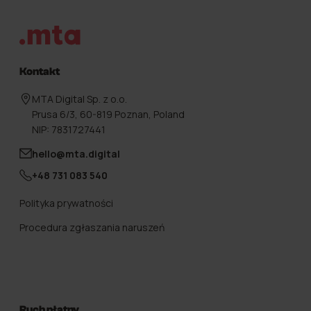
Stopka
Kontakt
MTA Digital Sp. z o.o.
Prusa 6/3, 60-819 Poznan, Poland
NIP: 7831727441
hello@mta.digital
+48 731 083 540
Polityka prywatności
Procedura zgłaszania naruszeń
Ruch płatny