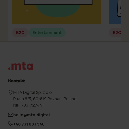
B2C
Entertainment
B2C
Stopka
Kontakt
MTA Digital Sp. z o.o.
Prusa 6/3, 60-819 Poznan, Poland
NIP: 7831727441
hello@mta.digital
+48 731 083 540