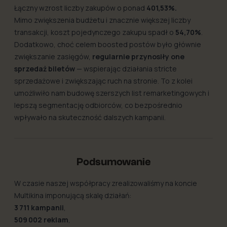
Łączny wzrost liczby zakupów o ponad
401,53%.
Mimo zwiększenia budżetu i znacznie większej liczby
transakcji, koszt pojedynczego zakupu spadł o
54,70%
.
Dodatkowo, choć celem boosted postów było głównie
zwiększanie zasięgów,
regularnie przynosiły one
sprzedaż biletów
— wspierając działania stricte
sprzedażowe i zwiększając ruch na stronie. To z kolei
umożliwiło nam budowę szerszych list remarketingowych i
lepszą segmentację odbiorców, co bezpośrednio
wpływało na skuteczność dalszych kampanii.
Podsumowanie
W czasie naszej współpracy zrealizowaliśmy na koncie
Multikina imponującą skalę działań:
3 711 kampanii
,
509 002 reklam
,