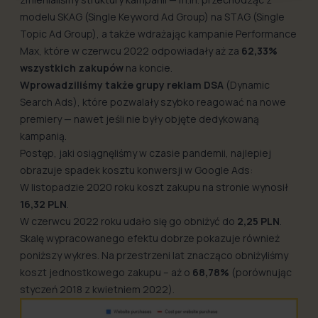
modelu SKAG (Single Keyword Ad Group) na STAG (Single
Topic Ad Group), a także wdrażając kampanie Performance
Max, które w czerwcu 2022 odpowiadały aż za
62,33%
wszystkich zakupów
na koncie.
Wprowadziliśmy także grupy reklam DSA
(Dynamic
Search Ads), które pozwalały szybko reagować na nowe
premiery — nawet jeśli nie były objęte dedykowaną
kampanią.
Postęp, jaki osiągnęliśmy w czasie pandemii, najlepiej
obrazuje spadek kosztu konwersji w Google Ads:
W listopadzie 2020 roku koszt zakupu na stronie wynosił
16,32 PLN
.
W czerwcu 2022 roku udało się go obniżyć do
2,25 PLN
.
Skalę wypracowanego efektu dobrze pokazuje również
poniższy wykres. Na przestrzeni lat znacząco obniżyliśmy
koszt jednostkowego zakupu – aż o
68,78%
(porównując
styczeń 2018 z kwietniem 2022).