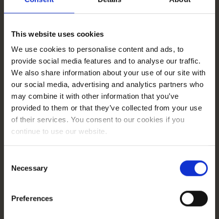
Ogromną wartością było zaangażowanie Multikina — dzielili
się wiedzą, obserwacjami i kontekstem branżowym, który
pomógł nam lepiej zrozumieć specyfikę rynku kinowego.
This website uses cookies
Z naszej strony wprowadzaliśmy zespół Multikina w świat
narzędzi performance marketingu. Uczyliśmy, jak korzystać
We use cookies to personalise content and ads, to
z możliwości Google Ads i Facebook Ads, analizować dane,
provide social media features and to analyse our traffic.
interpretować wyniki i podejmować decyzje oparte na
We also share information about your use of our site with
faktach. Wspólnie testowaliśmy różne podejścia, formaty i
our social media, advertising and analytics partners who
segmentacje. Z czasem — dzięki cierpliwości,
may combine it with other information that you’ve
wzajemnemu zaufaniu i ciągłej optymalizacji — działania
provided to them or that they’ve collected from your use
zaczęły realnie przekładać się na wyniki.
of their services. You consent to our cookies if you
continue to use our website.
Consent
Rezultaty
Necessary
Selection
Początkowe wskaźniki skuteczności były dalekie od
satysfakcjonujących. W październiku 2017 udział kampanii
Preferences
CPC w zakupach wynosił zaledwie
3,82%
, a w liczbie
użytkowników
4,39%
. Wiedzieliśmy, że przed nami dużo