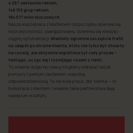
4 267 zestawów reklam
,
146 153 grup reklam
,
184 577 słów kluczowych
.
Nasza współpraca z Multikinem od początku opierała się
na przejrzystości, zaangażowaniu, dzieleniu się wiedzą i
ciągłej optymalizacji.
Mieliśmy ogromne szczęście trafić
na zespół po stronie klienta, który nie tylko był otwarty
na rozwój, ale aktywnie współtworzył cały proces –
testując, ucząc się i rozwijając razem z nami.
To właśnie dzięki tej relacji mogliśmy wdrażać nasze
pomysły z pełnym zaufaniem i wspólną
odpowiedzialnością. To nie była praca „dla” klienta — to
była praca z klientem. I właśnie takie partnerstwa dają
najlepsze rezultaty.