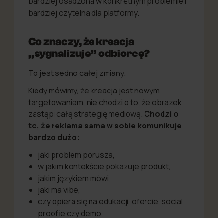
bardziej osadzona w konkretnym problemie i
bardziej czytelna dla platformy.
Co znaczy, że kreacja
„sygnalizuje” odbiorcę?
To jest sedno całej zmiany.
Kiedy mówimy, że kreacja jest nowym
targetowaniem, nie chodzi o to, że obrazek
zastąpi całą strategię mediową.
Chodzi o
to, że reklama sama w sobie komunikuje
bardzo dużo:
jaki problem porusza,
w jakim kontekście pokazuje produkt,
jakim językiem mówi,
jaki ma vibe,
czy opiera się na edukacji, ofercie, social
proofie czy demo,