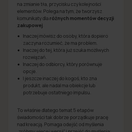
na zmianie tła, przycisku czy kolejności
elementów. Polega na tym, że tworzysz
komunikaty dla
różnych momentów decyzji
zakupowej
.
Inaczej mówisz do osoby, która dopiero
zaczyna rozumieć, że ma problem.
Inaczej do tej, która już szuka możliwych
rozwiązań.
Inaczej do odbiorcy, który porównuje
opcje.
I jeszcze inaczej do kogoś, kto zna
produkt, ale nadal ma obiekcje lub
potrzebuje ostatniego impulsu.
To właśnie dlatego temat 5 etapów
świadomości tak dobrze porządkuje pracę
nad kreacją. Pomaga odejść od myślenia
„zróbmy więcej wersji” i przejść do myślenia: