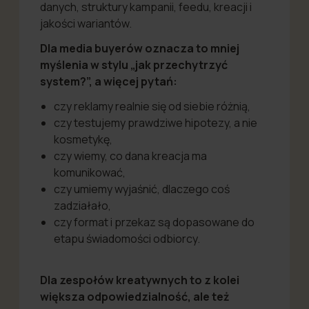
danych, struktury kampanii, feedu, kreacji i
jakości wariantów.
Dla media buyerów oznacza to mniej
myślenia w stylu „jak przechytrzyć
system?”, a więcej pytań:
czy reklamy realnie się od siebie różnią,
czy testujemy prawdziwe hipotezy, a nie
kosmetykę,
czy wiemy, co dana kreacja ma
komunikować,
czy umiemy wyjaśnić, dlaczego coś
zadziałało,
czy format i przekaz są dopasowane do
etapu świadomości odbiorcy.
Dla zespołów kreatywnych to z kolei
większa odpowiedzialność, ale też