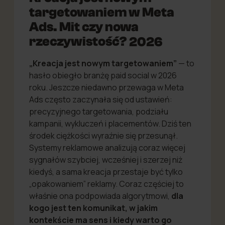
targetowaniem w Meta
Ads. Mit czy nowa
rzeczywistość?
2026
„Kreacja jest nowym targetowaniem”
— to
hasło obiegło branżę paid social w 2026
roku. Jeszcze niedawno przewaga w Meta
Ads często zaczynała się od ustawień:
precyzyjnego targetowania, podziału
kampanii, wykluczeń i placementów. Dziś ten
środek ciężkości wyraźnie się przesunął.
Systemy reklamowe analizują coraz więcej
sygnałów szybciej, wcześniej i szerzej niż
kiedyś, a sama kreacja przestaje być tylko
„opakowaniem” reklamy. Coraz częściej to
właśnie ona podpowiada algorytmowi,
dla
kogo jest ten komunikat, w jakim
kontekście ma sens i kiedy warto go