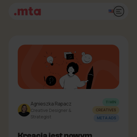
Otwórz 
11 MIN
Agnieszka Rapacz
Creative Designer &
CREATIVES
Strategist
META ADS
Kreacja jest nowym