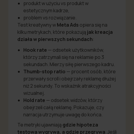
produkt w użyciu vs produkt w
estetycznym kadrze,
problem vs rozwiązanie.
Test kreatywny w
Meta Ads
opiera się na
kilku metrykach, które pokazują
jak kreacja
działa w pierwszych sekundach
:
Hook rate
— odsetek użytkowników,
którzy zatrzymali się na reklamie po 3
sekundach. Mierzy siłę pierwszego kadru.
Thumb-stop ratio
— procent osób, które
przerwały scroll i obejrzały reklamę dłużej
niż 2 sekundy. To wskaźnik atrakcyjności
wizualnej.
Hold rate
— odsetek widzów, którzy
obejrzeli całą reklamę. Pokazuje, czy
narracja utrzymuje uwagę do końca.
Te metryki ujawniają
gdzie hipoteza
testowa wygrywa, a gdzie przegrywa
. Jeśli