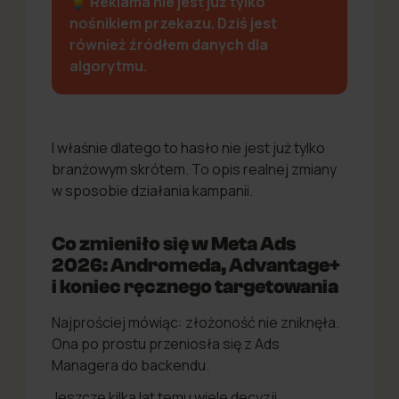
💡
Reklama nie jest już tylko
nośnikiem przekazu. Dziś jest
również źródłem danych dla
algorytmu.
I właśnie dlatego to hasło nie jest już tylko
branżowym skrótem. To opis realnej zmiany
w sposobie działania kampanii.
Co zmieniło się w Meta Ads
2026: Andromeda, Advantage+
i koniec ręcznego targetowania
Najprościej mówiąc: złożoność nie zniknęła.
Ona po prostu przeniosła się z Ads
Managera do backendu.
Jeszcze kilka lat temu wiele decyzji