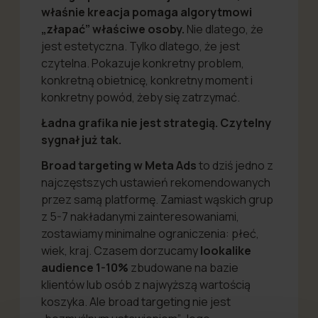
właśnie kreacja pomaga algorytmowi
„złapać” właściwe osoby.
Nie dlatego, że
jest estetyczna. Tylko dlatego, że jest
czytelna. Pokazuje konkretny problem,
konkretną obietnicę, konkretny moment i
konkretny powód, żeby się zatrzymać.
Ładna grafika nie jest strategią. Czytelny
sygnał już tak.
Broad targeting
w Meta Ads
to dziś jedno z
najczęstszych ustawień rekomendowanych
przez samą platformę. Zamiast wąskich grup
z 5-7 nakładanymi zainteresowaniami,
zostawiamy minimalne ograniczenia: płeć,
wiek, kraj. Czasem dorzucamy
lookalike
audience 1-10%
zbudowane na bazie
klientów lub osób z najwyższą wartością
koszyka. Ale broad targeting nie jest