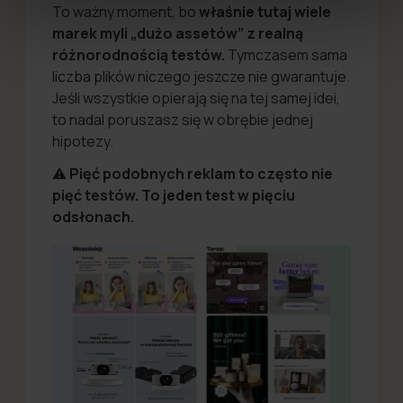
To ważny moment, bo
w
łaśnie tutaj wiele
marek myli „dużo assetów” z realną
różnorodnością testów.
Tymczasem sama
liczba plików niczego jeszcze nie gwarantuje.
Jeśli wszystkie opierają się na tej samej idei,
to nadal poruszasz się w obrębie jednej
hipotezy.
⚠️
Pięć podobnych reklam to często nie
pięć testów. To jeden test w pięciu
odsłonach.