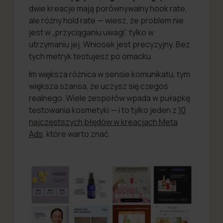
dwie kreacje mają porównywalny hook rate,
ale różny hold rate — wiesz, że problem nie
jest w „przyciąganiu uwagi”, tylko w
utrzymaniu jej. Wniosek jest precyzyjny. Bez
tych metryk testujesz po omacku.
Im większa różnica w sensie komunikatu, tym
większa szansa, że uczysz się czegoś
realnego. Wiele zespołów wpada w pułapkę
testowania kosmetyki — i to tylko jeden z
10
najczęstszych błędów w kreacjach Meta
Ads
, które warto znać.