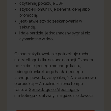
czytelniej pokazuje USP,
szybciej komunikuje benefit, cenę albo
promocję,
jest łatwiejszy do zeskanowania w
sekundę,
i daje bardziej jednoznaczny sygnał niż
dynamiczne wideo.
Czasem użytkownik nie potrzebuje ruchu,
storytellingu i kilku sekund narracji. Czasem
potrzebuje jednego mocnego kadru,
jednego konkretnego hasła i jednego
jasnego powodu, żeby kliknąć. A skoro mowa
o produkcji — AI realnie zmienia tempo
testów.
Sprawdź gdzie AI pomaga w
marketingu kreatywnym, a gdzie nie dowozi
.