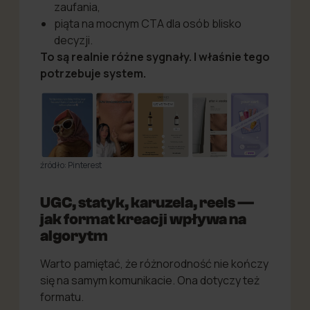
zaufania,
piąta na mocnym CTA dla osób blisko
decyzji.
To są realnie różne sygnały. I właśnie tego
potrzebuje system.
źródło: Pinterest
UGC, statyk, karuzela, reels —
jak format kreacji wpływa na
algorytm
Warto pamiętać, że różnorodność nie kończy
się na samym komunikacie. Ona dotyczy też
formatu.