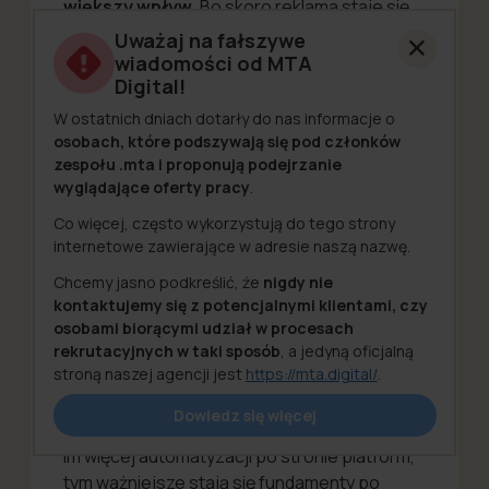
większy wpływ
. Bo skoro reklama staje się
jednym z głównych narzędzi sterowania tym,
Uważaj na fałszywe
gdzie kampania „wyląduje”, to kreacja nie jest
wiadomości od MTA
Digital!
już dodatkiem do kampanii. Ona
współdecyduje o jej skuteczności.
W ostatnich dniach dotarły do nas informacje o
osobach, które podszywają się pod członków
zespołu .mta i proponują podejrzanie
wyglądające oferty pracy
.
✨ Kreacja przestaje być ozdobą
Co więcej, często wykorzystują do tego strony
kampanii. Staje się jednym z jej
internetowe zawierające w adresie naszą nazwę.
głównych mechanizmów.
Chcemy jasno podkreślić, że
nigdy nie
kontaktujemy się z potencjalnymi klientami, czy
osobami biorącymi udział w procesach
rekrutacyjnych w taki sposób
, a jedyną oficjalną
To nie znaczy, że strategia przestała być
stroną naszej agencji jest
https://mta.digital/
.
ważna. Wręcz przeciwnie. Być może to
Bezpieczeństwo zawsze było i pozostaje naszym
Dowiedz się więcej
właśnie najważniejszy wniosek.
priorytetem. Dlatego jeśli otrzymasz wiadomość,
która na pierwszy rzut oka wygląda, jakby była
Im więcej automatyzacji po stronie platform,
wysłana przez nas, ale budzi Twoje wątpliwości –
tym ważniejsze stają się fundamenty po
skontaktuj się z nami bezpośrednio pod adresem