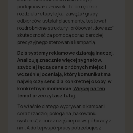
podejmował człowiek. To on ręcznie
rozdzielał etapy lejka, zawężał grupy
odbiorców, ustalał placementy, testował
rozdrobnione struktury i próbował „dowieźć”
skuteczność za pomocą coraz bardziej
precyzyjnego sterowania kampanią.
Dziś systemy reklamowe działają inaczej.
Analizują znacznie więcej sygnałów,
szybciej łączą dane z różnych miejsc i
wcześniej oceniają, który komunikat ma
największy sens dla konkretnej osoby, w
konkretnym momencie.
Więcej na ten
temat przeczytasz tutaj.
To właśnie dlatego wygrywanie kampanii
coraz rzadziej polega na „hakowaniu
systemu”, a coraz częściej na współpracy z
nim. A do tej współpracy potrzebujesz