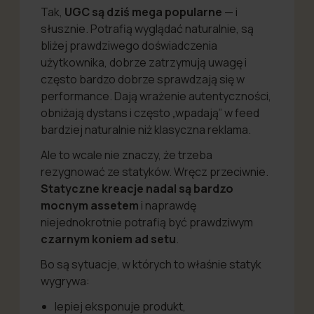
Tak,
UGC są dziś mega popularne
— i
słusznie. Potrafią wyglądać naturalnie, są
bliżej prawdziwego doświadczenia
użytkownika, dobrze zatrzymują uwagę i
często bardzo dobrze sprawdzają się w
performance. Dają wrażenie autentyczności,
obniżają dystans i często „wpadają” w feed
bardziej naturalnie niż klasyczna reklama.
Ale to wcale nie znaczy, że trzeba
rezygnować ze statyków. Wręcz przeciwnie.
Statyczne kreacje nadal są bardzo
mocnym assetem
i naprawdę
niejednokrotnie potrafią być prawdziwym
czarnym koniem ad setu
.
Bo są sytuacje, w których to właśnie statyk
wygrywa:
lepiej eksponuje produkt,