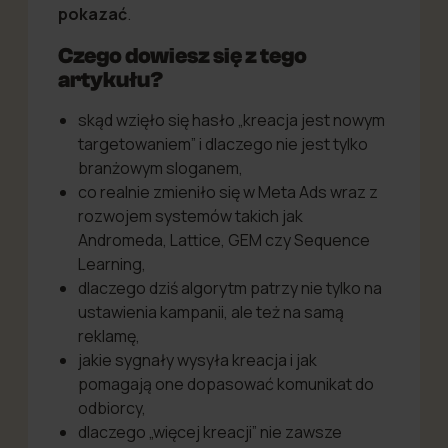
pokazać
.
Czego dowiesz się z tego
artykułu?
skąd wzięło się hasło „kreacja jest nowym
targetowaniem” i dlaczego nie jest tylko
branżowym sloganem,
co realnie zmieniło się w Meta Ads wraz z
rozwojem systemów takich jak
Andromeda, Lattice, GEM czy Sequence
Learning,
dlaczego dziś algorytm patrzy nie tylko na
ustawienia kampanii, ale też na samą
reklamę,
jakie sygnały wysyła kreacja i jak
pomagają one dopasować komunikat do
odbiorcy,
dlaczego „więcej kreacji” nie zawsze