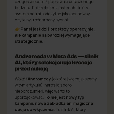
czegoś więcej niż poprawnie ustawionego
budżetu. Potrzebujesz materiału, który
system potrafi odczytać jako sensowny,
czytelny i różnorodny sygnał.
👉 Panel jest dziś prostszy operacyjnie,
ale kampanie są bardziej wymagające
strategicznie.
Andromeda w Meta Ads — silnik
AI, który selekcjonuje kreacje
przed aukcją
Wokół
Andromedy
(
o której więcej piszemy
w tym artykule
), narosło sporo
nieporozumień, więc warto to
uporządkować.
To nie jest nowy typ
kampanii, nowa zakładka ani magiczna
opcja do włączenia.
To silnik AI, który