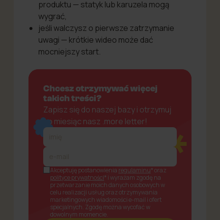
produktu — statyk lub karuzela mogą
wygrać,
jeśli walczysz o pierwsze zatrzymanie
uwagi — krótkie wideo może dać
mocniejszy start.
Chcesz otrzymywać więcej
takich treści?
Zapisz się do naszej bazy i otrzymuj
co miesiąc nasz .more letter!
Akceptuję postanowienia
regulaminu
* oraz
polityce prywatności
* i wyrażam zgodę na
przetwarzanie moich danych osobowych w
celu realizacji usług oraz otrzymywania
marketingowych wiadomości e-mail i ofert
specjalnych. Zgodę można wycofać w
dowolnym momencie.