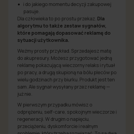
i do jakiego momentu decyzji zakupowej
pasuje.
Dla człowieka to po prostu przekaz.
Dla
algorytmu to także zestaw sygnałów,
które pomagają dopasować reklamę do
sytuacji użytkownika.
Weźmy prosty przykład. Sprzedajesz matę
do akupresury. Możesz przygotować jedną
reklamę pokazującą wieczorny relaks i rytuał
po pracy, a drugą skupioną na bólu pleców po
wielu godzinach przy biurku. Produkt jest ten
sam. Ale sygnał wysyłany przez reklamę —
już nie.
W pierwszym przypadku mówisz o
odprężeniu, self-care, spokojnym wieczorze i
regeneracji. W drugim o napięciu,
przeciążeniu, dyskomforcie i realnym
problemie, który trzeba rozwiązać. To są dwa