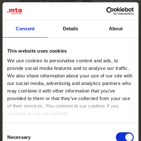
„bezmyślnym ustawieniem”. Jego
skuteczność zależy od jednej rzeczy —
signal density
kreacji. Czyli od tego, ile
czytelnych sygnałów reklama dostarcza
Consent
Details
About
algorytmowi: problem, kontekst, ton, etap
decyzji. Bez tych sygnałów broad targeting
to chaos.
I właśnie dlatego w nowym układzie
This website uses cookies
„ładnie” to za mało. Reklama musi nie tylko
dobrze wyglądać, ale przede wszystkim coś
We use cookies to personalise content and ads, to
jasno komunikować. Nazwać problem. Zbić
provide social media features and to analyse our traffic.
obiekcję. Pokazać efekt. Uwiarygodnić
We also share information about your use of our site with
obietnicę. Zbudować napięcie. Albo pomóc
our social media, advertising and analytics partners who
podjąć decyzję.
may combine it with other information that you’ve
provided to them or that they’ve collected from your use
of their services. You consent to our cookies if you
continue to use our website.
👉 Im szersze targetowanie, tym
większe znaczenie ma jasność
Consent
komunikatu.
Necessary
Selection