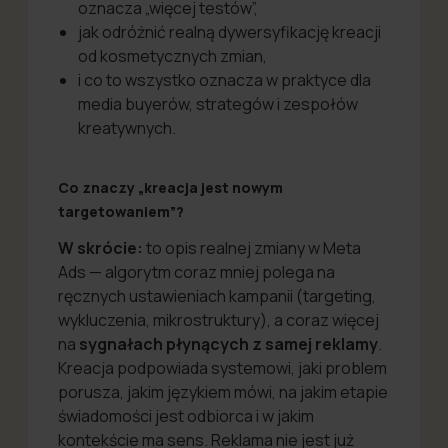
oznacza „więcej testów”,
jak odróżnić realną dywersyfikację kreacji
od kosmetycznych zmian,
i co to wszystko oznacza w praktyce dla
media buyerów, strategów i zespołów
kreatywnych.
Co znaczy „kreacja jest nowym
targetowaniem”?
W skrócie:
to opis realnej zmiany w Meta
Ads — algorytm coraz mniej polega na
ręcznych ustawieniach kampanii (targeting,
wykluczenia, mikrostruktury), a coraz więcej
na
sygnałach płynących z samej reklamy
.
Kreacja podpowiada systemowi, jaki problem
porusza, jakim językiem mówi, na jakim etapie
świadomości jest odbiorca i w jakim
kontekście ma sens. Reklama nie jest już