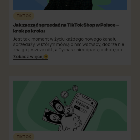
TIKTOK
Jak zacząć sprzedaż na TikTok Shop w Polsce –
krok po kroku
Jest taki moment w życiu każdego nowego kanału
sprzedaży, w którym mówią o nim wszyscy, dobrze nie
zna go jeszcze nikt, a Ty masz nieodpartą ochotę po
prostu się zarejestrować i zobaczyć, co z tego
Zobacz więcej
wyjdzie. TikTok Shop jest właśnie w tym momencie. I
szczerze? Ta ochota jest jak najbardziej słuszna —
kanał ma potencjał, bariera wejścia bywa zaskakująco
niska, a pierwsi dobrze przygotowani sprzedawcy
łapią realną przewagę, dopóki konkurencja jeszcze się
zastanawia.
TIKTOK