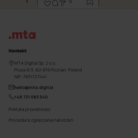
Stopka
Kontakt
MTA Digital Sp. z o.o.
Prusa 6/3, 60-819 Poznan, Poland
NIP: 7831727441
hello@mta.digital
+48 731 083 540
Polityka prywatności
Procedura zgłaszania naruszeń