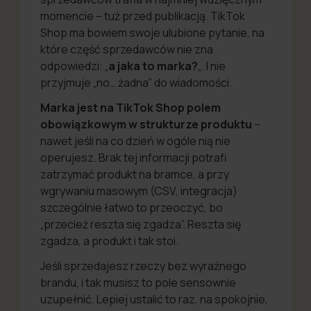
momencie – tuż przed publikacją. TikTok
Shop ma bowiem swoje ulubione pytanie, na
które część sprzedawców nie zna
odpowiedzi: „
a jaka to marka?
„. I nie
przyjmuje „no… żadna” do wiadomości.
Marka jest na TikTok Shop polem
obowiązkowym w strukturze produktu
–
nawet jeśli na co dzień w ogóle nią nie
operujesz. Brak tej informacji potrafi
zatrzymać produkt na bramce, a przy
wgrywaniu masowym (CSV, integracja)
szczególnie łatwo to przeoczyć, bo
„przecież reszta się zgadza”. Reszta się
zgadza, a produkt i tak stoi.
Jeśli sprzedajesz rzeczy bez wyraźnego
brandu, i tak musisz to pole sensownie
uzupełnić. Lepiej ustalić to raz, na spokojnie,