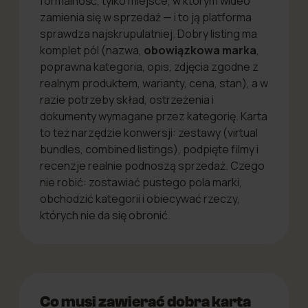
formalność, tylko miejsce, w którym wideo
zamienia się w sprzedaż — i to ją platforma
sprawdza najskrupulatniej. Dobry listing ma
komplet pól (nazwa,
obowiązkowa marka
,
poprawna kategoria, opis, zdjęcia zgodne z
realnym produktem, warianty, cena, stan), a w
razie potrzeby skład, ostrzeżenia i
dokumenty wymagane przez kategorię. Karta
to też narzędzie konwersji: zestawy (virtual
bundles, combined listings), podpięte filmy i
recenzje realnie podnoszą sprzedaż. Czego
nie robić: zostawiać pustego pola marki,
obchodzić kategorii i obiecywać rzeczy,
których nie da się obronić.
Co musi zawierać dobra karta