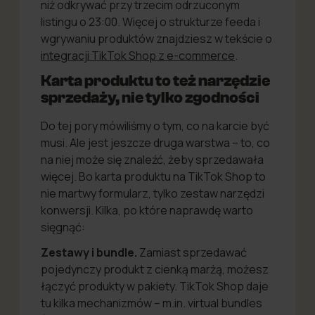
niż odkrywać przy trzecim odrzuconym
listingu o 23:00. Więcej o strukturze feeda i
wgrywaniu produktów znajdziesz w tekście o
integracji TikTok Shop z e-commerce
.
Karta produktu to też narzędzie
sprzedaży, nie tylko zgodności
Do tej pory mówiliśmy o tym, co na karcie być
musi. Ale jest jeszcze druga warstwa – to, co
na niej może się znaleźć, żeby sprzedawała
więcej. Bo karta produktu na TikTok Shop to
nie martwy formularz, tylko zestaw narzędzi
konwersji. Kilka, po które naprawdę warto
sięgnąć:
Zestawy i bundle.
Zamiast sprzedawać
pojedynczy produkt z cienką marżą, możesz
łączyć produkty w pakiety. TikTok Shop daje
tu kilka mechanizmów – m.in. virtual bundles