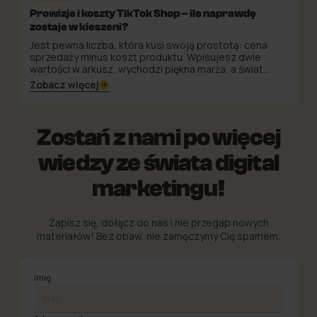
Prowizje i koszty TikTok Shop – ile naprawdę
zostaje w kieszeni?
Jest pewna liczba, która kusi swoją prostotą: cena
sprzedaży minus koszt produktu. Wpisujesz dwie
wartości w arkusz, wychodzi piękna marża, a świat
przez chwilę wydaje się uporządkowany. Problem w
Zobacz więcej
tym, że na TikTok Shop ten wzór ma więcej bohaterów,
niż się spodziewasz — i kilku z nich dopisuje się do
scenariusza bez zapowiedzi.
Zostań z nami po więcej
wiedzy ze świata digital
marketingu!
Zapisz się, dołącz do nas i nie przegap nowych
materiałów! Bez obaw, nie zamęczymy Cię spamem.
Imię