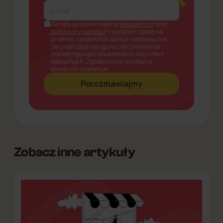
Akceptuję postanowienia
regulaminu
* oraz
polityce prywatności
* i wyrażam zgodę na
przetwarzanie moich danych osobowych w
celu realizacji usług oraz otrzymywania
marketingowych wiadomości e-mail i ofert
specjalnych. Zgodę można wycofać w
dowolnym momencie.
Zobacz inne artykuły