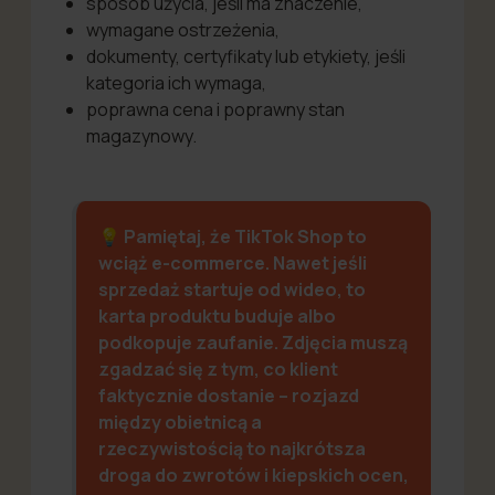
sposób użycia, jeśli ma znaczenie,
wymagane ostrzeżenia,
dokumenty, certyfikaty lub etykiety, jeśli
kategoria ich wymaga,
poprawna cena i poprawny stan
magazynowy.
💡 Pamiętaj, że TikTok Shop to
wciąż e-commerce. Nawet jeśli
sprzedaż startuje od wideo, to
karta produktu buduje albo
podkopuje zaufanie. Zdjęcia muszą
zgadzać się z tym, co klient
faktycznie dostanie – rozjazd
między obietnicą a
rzeczywistością to najkrótsza
droga do zwrotów i kiepskich ocen,