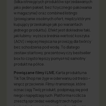
(kilka istniejących produktów sprzedawanych
jako jeden pakiet, bez fizycznego pakowania
w magazynie) oraz combined listings
(powiązanie osobnych ofert, między którymi
kupujący przeskakuje jak po wariantach
jednego produktu). Efekt jest dokładnie taki,
jaki lubimy: wyższa średnia wartość koszyka
(AOV) i więcej miejsca na prowizję dla twórcy
bez schodzenia pod wodę. To dlatego
zestaw startowy, prezentowy czy bestseller
box to często lepszy pomysł niż samotny
produkt na półce.
Powiązane filmy i LIVE.
Karta produktu na
TikTok Shop nie żyje w oderwaniu od treści –
wręcz przeciwnie. Filmy i transmisje, które
oznaczają Twój produkt, podpinają się pod
niego i napędzają ruch. Platforma rozlicza
zresztą sprzedaż według trzech typów