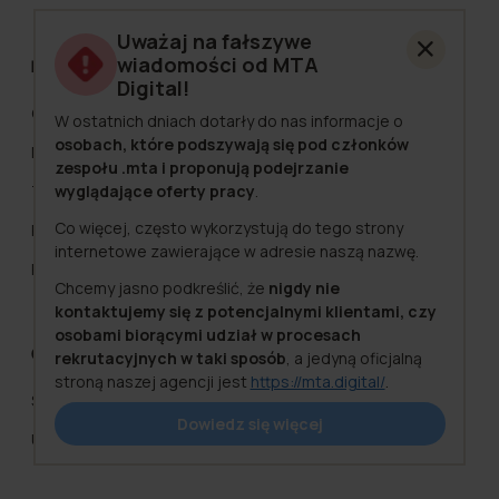
Uważaj na fałszywe
wiadomości od MTA
Ruch płatny
Digital!
Google Ads
W ostatnich dniach dotarły do nas informacje o
osobach, które podszywają się pod członków
Meta Ads
zespołu .mta i proponują podejrzanie
wyglądające oferty pracy
.
TikTok Ads
Co więcej, często wykorzystują do tego strony
Pinterest Ads
internetowe zawierające w adresie naszą nazwę.
Programmatic
Chcemy jasno podkreślić, że
nigdy nie
kontaktujemy się z potencjalnymi klientami, czy
osobami biorącymi udział w procesach
Creatives
rekrutacyjnych w taki sposób
, a jedyną oficjalną
stroną naszej agencji jest
https://mta.digital/
.
Strategia Kreatywna
Bezpieczeństwo zawsze było i pozostaje naszym
Dowiedz się więcej
priorytetem. Dlatego jeśli otrzymasz wiadomość,
UGC
która na pierwszy rzut oka wygląda, jakby była
wysłana przez nas, ale budzi Twoje wątpliwości –
skontaktuj się z nami bezpośrednio pod adresem