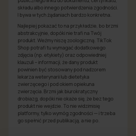
publicznego linku do dokumentu, certyfikatu,
składu albo innego potwierdzenia zgodności.
I bywa w tych żądaniach bardzo konkretna.
Najlepiej pokazać to na przykładzie, bo brzmi
abstrakcyjnie, dopóki nie trafi na Twój
produkt. Weźmy niszę zoologiczną. TikTok
Shop potrafi tu wymagać dodatkowego
zdjęcia (np. etykiety) oraz odpowiedniej
klauzuli – informacji, że dany produkt
powinien być stosowany pod nadzorem
lekarza weterynarii lub dietetyka
zwierzęcego i pod okiem opiekuna
zwierzęcia. Brzmi jak biurokratyczny
drobiazg, dopóki nie okaże się, że bez tego
produkt nie wejdzie. To nie widzimisię
platformy, tylko wymóg zgodności — i trzeba
go spełnić przed publikacją, a nie po.