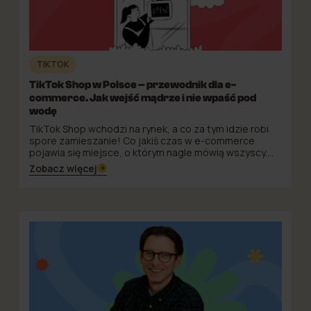
TIKTOK
TikTok Shop w Polsce – przewodnik dla e-
commerce. Jak wejść mądrze i nie wpaść pod
wodę
TikTok Shop wchodzi na rynek, a co za tym idzie robi
spore zamieszanie! Co jakiś czas w e-commerce
pojawia się miejsce, o którym nagle mówią wszyscy.
Kiedyś było to Allegro, potem performance w Meta
Zobacz więcej
Ads, dziś jest nim TikTok Shop. Schemat zwykle się
powtarza: najpierw ciekawość, potem gorączka, a na
końcu cicha refleksja, że wygrali nie ci, którzy weszli
najgłośniej, tylko ci, którzy weszli z głową.