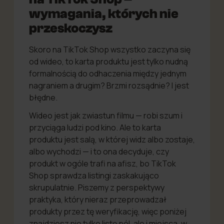
wymagania, których nie
przeskoczysz
Skoro na TikTok Shop wszystko zaczyna się
od wideo, to karta produktu jest tylko nudną
formalnością do odhaczenia między jednym
nagraniem a drugim? Brzmi rozsądnie? I jest
błędne.
Wideo jest jak zwiastun filmu — robi szum i
przyciąga ludzi pod kino. Ale to karta
produktu jest salą, w której widz albo zostaje,
albo wychodzi — i to ona decyduje, czy
produkt w ogóle trafi na afisz, bo TikTok
Shop sprawdza listingi zaskakująco
skrupulatnie. Piszemy z perspektywy
praktyka, który nieraz przeprowadzał
produkty przez tę weryfikację, więc poniżej
znajdziesz nie tylko listę pól, ale i miejsca, w