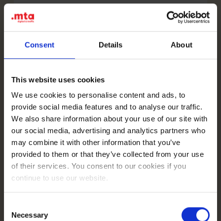
⚠️ Jeśli Twój produkt wymaga
zgody, certyfikatu, etykiety lub
dokumentu – przygotuj je, zanim
Consent
Details
About
klikniesz „opublikuj”. Dorabianie
tego w pośpiechu, po odrzuceniu
oferty, to strata czasu, nerwów i
This website uses cookies
rozpędu, który właśnie miałeś.
We use cookies to personalise content and ads, to
provide social media features and to analyse our traffic.
Nie obchodź kategorii (serio, nie
We also share information about your use of our site with
warto)
our social media, advertising and analytics partners who
may combine it with other information that you’ve
Pokusa jest stara jak e-commerce: produkt
provided to them or that they’ve collected from your use
nie przechodzi w „trudnej” kategorii, więc
of their services. You consent to our cookies if you
rodzi się genialny w swojej prostocie pomysł
continue to use our website.
– wrzućmy go gdzie indziej, byle weszło.
Otóż nie. Ta szkoła wystawiania produktów
Consent
ma wyjątkowo krótką przyszłość.
Necessary
Selection