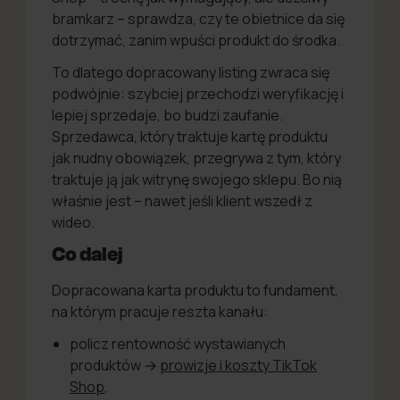
bramkarz – sprawdza, czy te obietnice da się
dotrzymać, zanim wpuści produkt do środka.
To dlatego dopracowany listing zwraca się
podwójnie: szybciej przechodzi weryfikację i
lepiej sprzedaje, bo budzi zaufanie.
Sprzedawca, który traktuje kartę produktu
jak nudny obowiązek, przegrywa z tym, który
traktuje ją jak witrynę swojego sklepu. Bo nią
właśnie jest – nawet jeśli klient wszedł z
wideo.
Co dalej
Dopracowana karta produktu to fundament,
na którym pracuje reszta kanału:
policz rentowność wystawianych
produktów →
prowizje i koszty TikTok
Shop
,