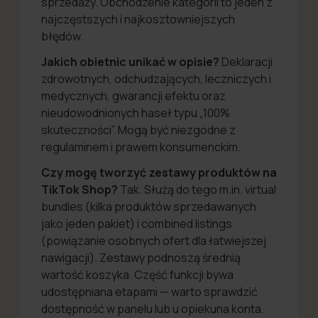
sprzedaży. Obchodzenie kategorii to jeden z
najczęstszych i najkosztowniejszych
błędów.
Jakich obietnic unikać w opisie?
Deklaracji
zdrowotnych, odchudzających, leczniczych i
medycznych, gwarancji efektu oraz
nieudowodnionych haseł typu „100%
skuteczności”. Mogą być niezgodne z
regulaminem i prawem konsumenckim.
Czy mogę tworzyć zestawy produktów na
TikTok Shop?
Tak. Służą do tego m.in. virtual
bundles (kilka produktów sprzedawanych
jako jeden pakiet) i combined listings
(powiązanie osobnych ofert dla łatwiejszej
nawigacji). Zestawy podnoszą średnią
wartość koszyka. Część funkcji bywa
udostępniana etapami — warto sprawdzić
dostępność w panelu lub u opiekuna konta.