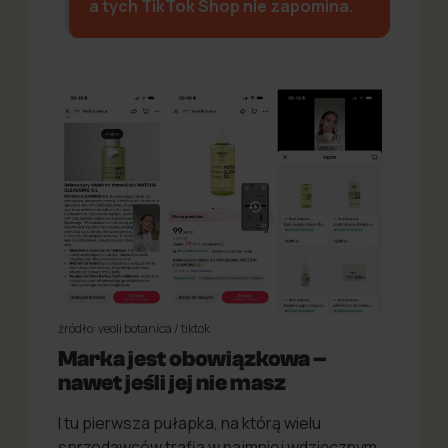
a tych TikTok Shop nie zapomina.
źródło: veoli botanica / tiktok
Marka jest obowiązkowa –
nawet jeśli jej nie masz
I tu pierwsza pułapka, na którą wielu
sprzedawców trafia w najmniej wdzięcznym