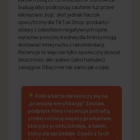
budują albo podkopują zaufanie tuż przed
kliknięciem „kup”. Jest jednak haczyk
specyficzny dla TikTok Shop: produkty i
sklepy z odsetkiem negatywnych opinii
wyraźnie powyżej średniej dla branży mogą
dostawać mniej ruchu z rekomendacji.
Recenzje to więc nie tylko społeczny dowód
słuszności, ale i paliwo (albo hamulec)
zasięgów. Dbaj o nie tak samo jak o opis.
💡 Dobra karta nie kończy się na
„przeszła weryfikację”. Zestaw,
podpięte filmy i recenzje potrafią
zrobić różnicę między produktem,
który po prostu istnieje, a takim,
który się sprzedaje. Część z tych