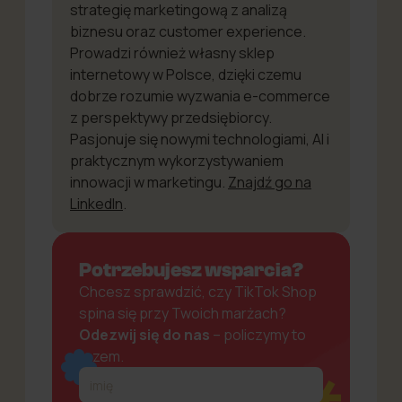
strategię marketingową z analizą
biznesu oraz customer experience.
Prowadzi również własny sklep
internetowy w Polsce, dzięki czemu
dobrze rozumie wyzwania e-commerce
z perspektywy przedsiębiorcy.
Pasjonuje się nowymi technologiami, AI i
praktycznym wykorzystywaniem
innowacji w marketingu.
Znajdź go na
LinkedIn
.
Potrzebujesz wsparcia?
Chcesz sprawdzić, czy TikTok Shop
spina się przy Twoich marżach?
Odezwij się do nas
– policzymy to
razem.