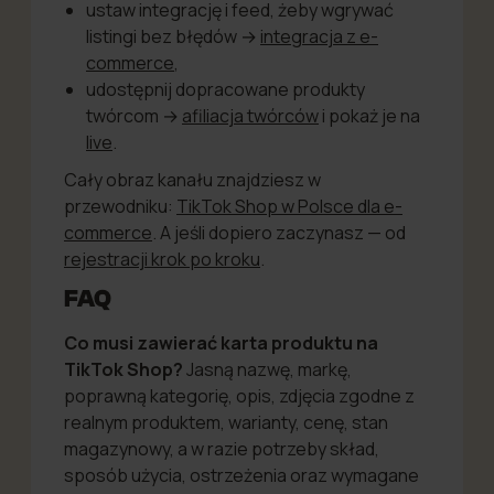
ustaw integrację i feed, żeby wgrywać
listingi bez błędów →
integracja z e-
commerce
,
udostępnij dopracowane produkty
twórcom →
afiliacja twórców
i pokaż je na
live
.
Cały obraz kanału znajdziesz w
przewodniku:
TikTok Shop w Polsce dla e-
commerce
. A jeśli dopiero zaczynasz — od
rejestracji krok po kroku
.
FAQ
Co musi zawierać karta produktu na
TikTok Shop?
Jasną nazwę, markę,
poprawną kategorię, opis, zdjęcia zgodne z
realnym produktem, warianty, cenę, stan
magazynowy, a w razie potrzeby skład,
sposób użycia, ostrzeżenia oraz wymagane