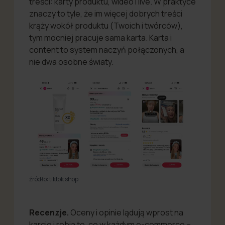
treści: karty produktu, wideo i live. W praktyce
znaczy to tyle, że im więcej dobrych treści
krąży wokół produktu (Twoich i twórców),
tym mocniej pracuje sama karta. Karta i
content to system naczyń połączonych, a
nie dwa osobne światy.
źródło: tiktok shop
Recenzje.
Oceny i opinie lądują wprost na
karcie i robią to, co w każdym e-commerce –