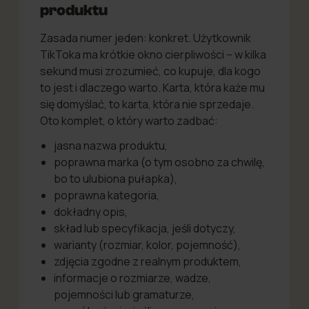
produktu
Zasada numer jeden: konkret. Użytkownik
TikToka ma krótkie okno cierpliwości – w kilka
sekund musi zrozumieć, co kupuje, dla kogo
to jest i dlaczego warto. Karta, która każe mu
się domyślać, to karta, która nie sprzedaje.
Oto komplet, o który warto zadbać:
jasna nazwa produktu,
poprawna marka (o tym osobno za chwilę,
bo to ulubiona pułapka),
poprawna kategoria,
dokładny opis,
skład lub specyfikacja, jeśli dotyczy,
warianty (rozmiar, kolor, pojemność),
zdjęcia zgodne z realnym produktem,
informacje o rozmiarze, wadze,
pojemności lub gramaturze,