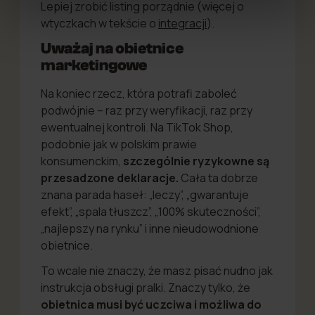
Lepiej zrobić listing porządnie (więcej o
wtyczkach w tekście o
integracji
).
Uważaj na obietnice
marketingowe
Na koniec rzecz, która potrafi zaboleć
podwójnie – raz przy weryfikacji, raz przy
ewentualnej kontroli. Na TikTok Shop,
podobnie jak w polskim prawie
konsumenckim,
szczególnie ryzykowne są
przesadzone deklaracje.
Cała ta dobrze
znana parada haseł: „leczy”, „gwarantuje
efekt”, „spala tłuszcz”, „100% skuteczności”,
„najlepszy na rynku” i inne nieudowodnione
obietnice.
To wcale nie znaczy, że masz pisać nudno jak
instrukcja obsługi pralki. Znaczy tylko, że
obietnica musi być uczciwa i możliwa do