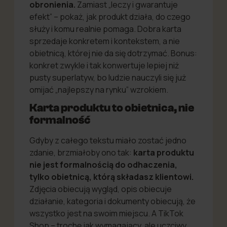
obronienia.
Zamiast „leczy i gwarantuje
efekt” – pokaż, jak produkt działa, do czego
służy i komu realnie pomaga. Dobra karta
sprzedaje konkretem i kontekstem, a nie
obietnicą, której nie da się dotrzymać. Bonus:
konkret zwykle i tak konwertuje lepiej niż
pusty superlatyw, bo ludzie nauczyli się już
omijać „najlepszy na rynku” wzrokiem.
Karta produktu to obietnica, nie
formalność
Gdyby z całego tekstu miało zostać jedno
zdanie, brzmiałoby ono tak:
karta produktu
nie jest formalnością do odhaczenia,
tylko obietnicą, którą składasz klientowi.
Zdjęcia obiecują wygląd, opis obiecuje
działanie, kategoria i dokumenty obiecują, że
wszystko jest na swoim miejscu. A TikTok
Shop – trochę jak wymagający, ale uczciwy