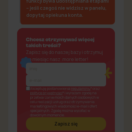
funkcji bywa udostępniana etapami
– jeśli czegoś nie widzisz w panelu,
dopytaj opiekuna konta.
Chcesz otrzymywać więcej
takich treści?
Zapisz się do naszej bazy i otrzymuj
co miesiąc nasz .more letter!
Akceptuję postanowienia
regulaminu
* oraz
polityce prywatności
* i wyrażam zgodę na
przetwarzanie moich danych osobowych w
celu realizacji usług oraz otrzymywania
marketingowych wiadomości e-mail i ofert
specjalnych. Zgodę można wycofać w
dowolnym momencie.