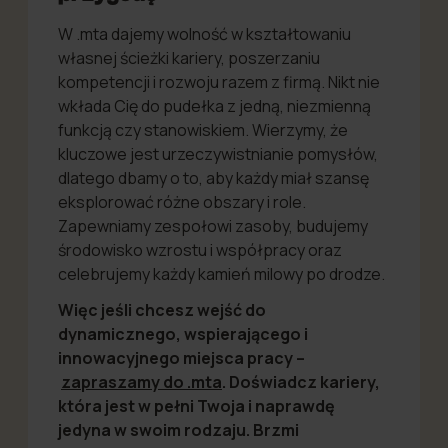
W .mta dajemy wolność w kształtowaniu
własnej ścieżki kariery, poszerzaniu
kompetencji i rozwoju razem z firmą. Nikt nie
wkłada Cię do pudełka z jedną, niezmienną
funkcją czy stanowiskiem. Wierzymy, że
kluczowe jest urzeczywistnianie pomysłów,
dlatego dbamy o to, aby każdy miał szansę
eksplorować różne obszary i role.
Zapewniamy zespołowi zasoby, budujemy
środowisko wzrostu i współpracy oraz
celebrujemy każdy kamień milowy po drodze.
Więc jeśli chcesz wejść do
dynamicznego, wspierającego i
innowacyjnego miejsca pracy –
zapraszamy do .mta
. Doświadcz kariery,
która jest w pełni Twoja i naprawdę
jedyna w swoim rodzaju. Brzmi