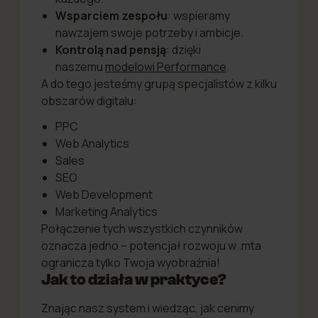
Wsparciem zespołu
: wspieramy
nawzajem swoje potrzeby i ambicje.
Kontrolą nad pensją
: dzięki
naszemu
modelowi Performance
.
A do tego jesteśmy grupą specjalistów z kilku
obszarów digitalu:
PPC
Web Analytics
Sales
SEO
Web Development
Marketing Analytics
Połączenie tych wszystkich czynników
oznacza jedno – potencjał rozwoju w .mta
ogranicza tylko Twoja wyobraźnia!
Jak to działa w praktyce?
Znając nasz system i wiedząc, jak cenimy