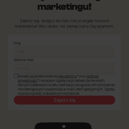
marketingu!
Zapisz się, dołącz do nas i nie przegap nowych
materiałów! Bez obaw, nie zamęczymy Cię spamem.
Imię
Adres e-mail
Akceptuję postanowienia
regulaminu
* oraz
polityce
prywatności
* i wyrażam zgodę na przetwarzanie moich
danych osobowych w celu realizacji usług oraz otrzymywania
marketingowych wiadomości e-mail i ofert specjalnych. Zgodę
można wycofać w dowolnym momencie.