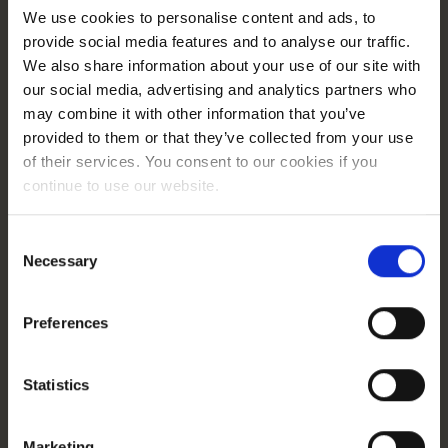
różnorodne tematy – dzięki temu w krótkim
We use cookies to personalise content and ads, to
czasie zdobyłam wiele umiejętności.
provide social media features and to analyse our traffic.
We also share information about your use of our site with
Dzięki project managementowi znacząco
our social media, advertising and analytics partners who
poprawiła się moja komunikacja, a przy okazji
may combine it with other information that you’ve
angielski. Moje umiejętności organizacyjne
provided to them or that they’ve collected from your use
są dziś mocniejsze niż na początku drogi w
of their services. You consent to our cookies if you
firmie. To, że mam tyle różnych zadań,
continue to use our website.
dobrze robi mojej głowie. Czasem, gdy
potrzebuję odetchnąć, siadam do
dashboardów albo zadań programmatic.
Consent
Necessary
Skupiam się wtedy na bardziej technicznych
Selection
aspektach pracy. To przyjemna odskocznia
od codziennych zadań, które wymagają dużo
Preferences
rozmów i uruchamiania mniej technicznych
umiejętności.”
Statistics
Od copywritera do team leadera
Marketing