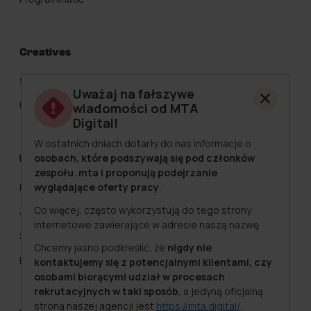
Creatives
Strategia Kreatywna
Uważaj na fałszywe
UGC
wiadomości od MTA
Digital!
W ostatnich dniach dotarły do nas informacje o
osobach, które podszywają się pod członków
Pozostałe
zespołu .mta i proponują podejrzanie
wyglądające oferty pracy
.
Doradztwo marketingowe
Co więcej, często wykorzystują do tego strony
Analityka e-commerce
internetowe zawierające w adresie naszą nazwę.
SEO
Chcemy jasno podkreślić, że
nigdy nie
Marketing Automation
kontaktujemy się z potencjalnymi klientami, czy
osobami biorącymi udział w procesach
rekrutacyjnych w taki sposób
, a jedyną oficjalną
stroną naszej agencji jest
https://mta.digital/
.