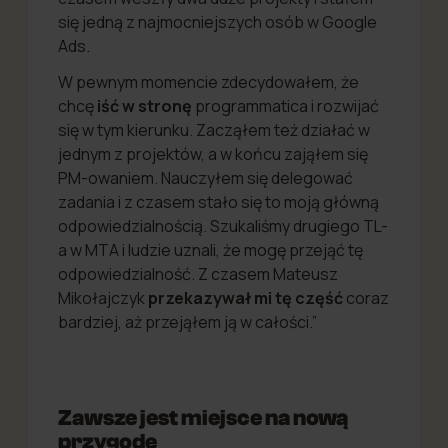
się jedną z najmocniejszych osób w Google
Ads.
W pewnym momencie zdecydowałem, że
chcę
iść w stronę
programmatica i rozwijać
się w tym kierunku. Zacząłem też działać w
jednym z projektów, a w końcu zająłem się
PM-owaniem. Nauczyłem się delegować
zadania i z czasem stało się to moją główną
odpowiedzialnością. Szukaliśmy drugiego TL-
a w MTA i ludzie uznali, że mogę przejąć tę
odpowiedzialność. Z czasem Mateusz
Mikołajczyk
przekazywał mi tę część
coraz
bardziej, aż przejąłem ją w całości.”
Zawsze jest miejsce na nową
przygodę