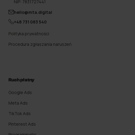
NIP: 7831727441
hello@mta.digital
+48 731 083 540
Polityka prywatności
Procedura zgłaszania naruszeń
Ruch płatny
Google Ads
Meta Ads
TikTok Ads
Pinterest Ads
Programmatic