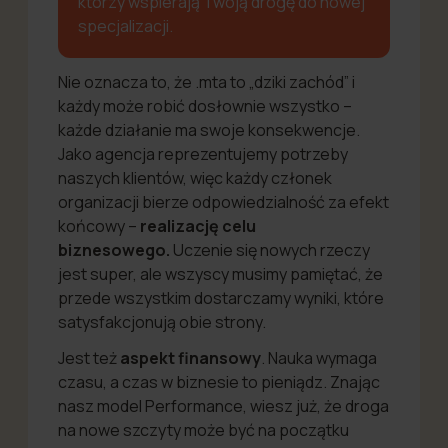
którzy wspierają Twoją drogę do nowej
specjalizacji.
Nie oznacza to, że .mta to „dziki zachód” i
każdy może robić dosłownie wszystko –
każde działanie ma swoje konsekwencje.
Jako agencja reprezentujemy potrzeby
naszych klientów, więc każdy członek
organizacji bierze odpowiedzialność za efekt
końcowy –
realizację celu
biznesowego.
Uczenie się nowych rzeczy
jest super, ale wszyscy musimy pamiętać, że
przede wszystkim dostarczamy wyniki, które
satysfakcjonują obie strony.
Jest też
aspekt finansowy
. Nauka wymaga
czasu, a czas w biznesie to pieniądz. Znając
nasz model Performance, wiesz już, że droga
na nowe szczyty może być na początku