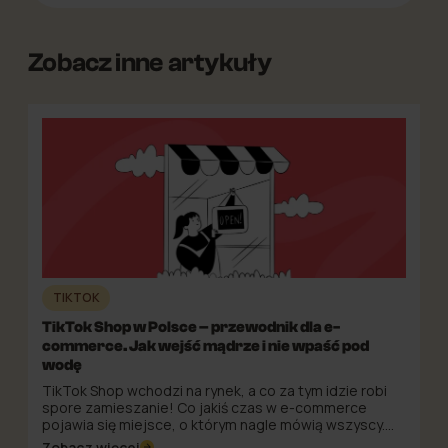
Zobacz inne artykuły
TIKTOK
TikTok Shop w Polsce – przewodnik dla e-
commerce. Jak wejść mądrze i nie wpaść pod
wodę
TikTok Shop wchodzi na rynek, a co za tym idzie robi
spore zamieszanie! Co jakiś czas w e-commerce
pojawia się miejsce, o którym nagle mówią wszyscy.
Kiedyś było to Allegro, potem performance w Meta
Zobacz więcej