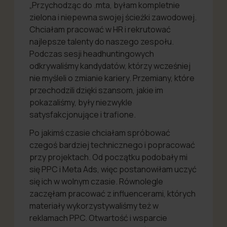
„Przychodząc do .mta, byłam kompletnie
zielona i niepewna swojej ścieżki zawodowej.
Chciałam pracować w HR i rekrutować
najlepsze talenty do naszego zespołu.
Podczas sesji headhuntingowych
odkrywaliśmy kandydatów, którzy wcześniej
nie myśleli o zmianie kariery. Przemiany, które
przechodzili dzięki szansom, jakie im
pokazaliśmy, były niezwykle
satysfakcjonujące i trafione.
Po jakimś czasie chciałam spróbować
czegoś bardziej technicznego i popracować
przy projektach. Od początku podobały mi
się PPC i Meta Ads, więc postanowiłam uczyć
się ich w wolnym czasie. Równolegle
zaczęłam pracować z influencerami, których
materiały wykorzystywaliśmy też w
reklamach PPC. Otwartość i wsparcie