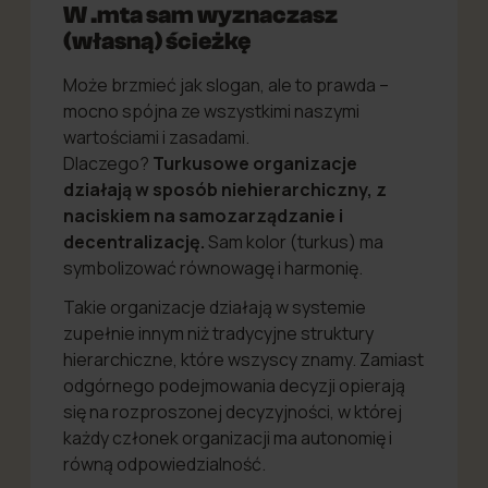
W .mta sam wyznaczasz
(własną) ścieżkę
Może brzmieć jak slogan, ale to prawda –
mocno spójna ze wszystkimi naszymi
wartościami i zasadami.
Dlaczego?
Turkusowe organizacje
działają w sposób niehierarchiczny, z
naciskiem na samozarządzanie i
decentralizację.
Sam kolor (turkus) ma
symbolizować równowagę i harmonię.
Takie organizacje działają w systemie
zupełnie innym niż tradycyjne struktury
hierarchiczne, które wszyscy znamy. Zamiast
odgórnego podejmowania decyzji opierają
się na rozproszonej decyzyjności, w której
każdy członek organizacji ma autonomię i
równą odpowiedzialność.