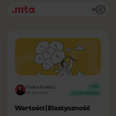
Otwórz 
Paulina Kwapisz
7 MIN
HR Specialist
MTA OD ŚRODKA
Wartości | Elastyczność