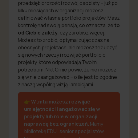
przedsiębiorczość i rozwój osobisty – już po
kilku miesiącach w organizacji możesz
definiować własne portfolio projektów. Masz
kontrolę nad swoją pensją, co oznacza, że
to
od Ciebie zależy
, czy zarobisz więcej.
Możesz to zrobić, optymalizując czas na
obecnych projektach, ale możesz też uczyć
się nowych rzeczy i rozwijać portfolio o
projekty, które odpowiadają Twoim
potrzebom. Nikt Ci nie powie, że nie możesz
się w nie zaangażować – o ile jest to zgodne
z naszą wspólną wizją i ambicjami.
👉 W .mta możesz rozwijać
umiejętności i angażować się w
projekty lub role w organizacji
naprawdę bez ograniczeń.
Mamy
bibliotekę EDU i senior specjalistów,