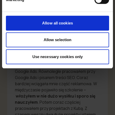
Allow all cookies
„Na początku byłem freelancerem-
Allow selection
copywriterem – po prostu pisałem i
pomagałem przy prostych tekstach do
Google Ads. Później zacząłem pisać treści
Use necessary cookies only
pod SEO. Wtedy zauważył mnie Kuba
Krystkowiak i wciągnął do swoich projektów
Google Ads. Równolegle pracowałem przy
Google Ads i pisałem treści SEO. Coraz
bardziej wciągała mnie część reklamowa. W
międzyczasie pojawiło się szkolenie –
włożyłem w nie dużo wysiłku i sporo się
nauczyłem
. Potem coraz częściej
pracowałem przy projektach z Kubą. Z
czasem weszły dwa duże projekty i stałem