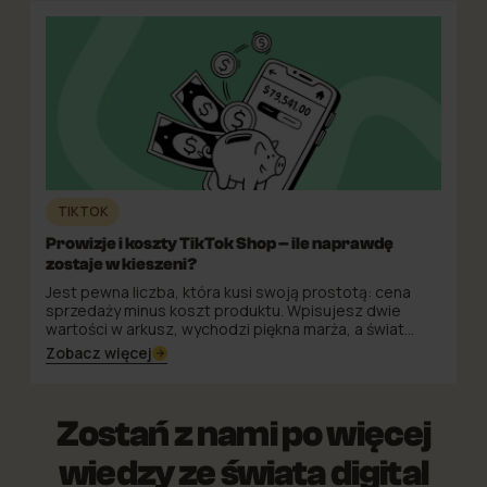
niska, a pierwsi dobrze przygotowani sprzedawcy
łapią realną przewagę, dopóki konkurencja jeszcze się
zastanawia.
TIKTOK
Prowizje i koszty TikTok Shop – ile naprawdę
zostaje w kieszeni?
Jest pewna liczba, która kusi swoją prostotą: cena
sprzedaży minus koszt produktu. Wpisujesz dwie
wartości w arkusz, wychodzi piękna marża, a świat
przez chwilę wydaje się uporządkowany. Problem w
Zobacz więcej
tym, że na TikTok Shop ten wzór ma więcej bohaterów,
niż się spodziewasz — i kilku z nich dopisuje się do
scenariusza bez zapowiedzi.
Zostań z nami po więcej
wiedzy ze świata digital