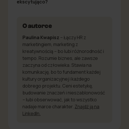
ekscytująco?
O autorce
Paulina Kwapisz
–
Łączy HR z
marketingiem, marketing z
kreatywnością – bo lubi różnorodność i
tempo. Rozumie biznes, ale zawsze
zaczyna od człowieka. Stawia na
komunikację, bo to fundament każdej
kultury organizacyjnej i każdego
dobrego projektu. Ceni estetykę,
budowanie znaczeń i nieszablonowość
– lubi obserwować, jak to wszystko
nadaje marce charakter.
Znajdź ją na
LinkedIn.